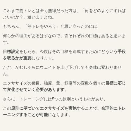
これまで筋トレとは全く無縁だった方は、「何をどのようにすれば
よいのか？」迷いますよね。
もちろん、「筋トレをやろう」と思い立ったのには、
何らかの理由があるはずなので、皆それぞれの目標はあると思いま
す。
目標設定
をしたら、今度はその目標を達成するために
どういう手段
を取るかが重要
になります。
ただ、がむしゃらにウェイトを上げ下げしても身体は変わりませ
ん。
エクササイズの種目、強度、量、頻度等の変数を個々の
目標に応じ
て変化させていく必要があります
。
さらに、トレーニングには
5
つの原則というものがあり、
この
原則に基づいてエクササイズを実施することで、合理的にトレ
ーニングすることが可能
になります。