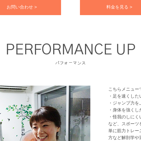
お問い合わせ >
料金を見る >
PERFORMANCE UP
パフォーマンス
こちらメニュー
・足を速くした
・ジャンプ力を
・身体を強くし
・怪我のしにく
など、スポーツ
単に筋力トレー
方など解剖学や