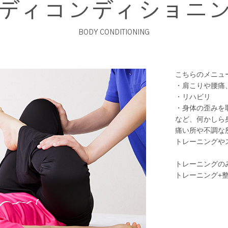
ディコンディショニ
BODY CONDITIONING
こちらのメニュ
・肩こりや腰痛
・リハビリ
・身体の歪みを
など、何かしら
痛い所や不調な
トレーニングや
トレーニングの
トレーニング+