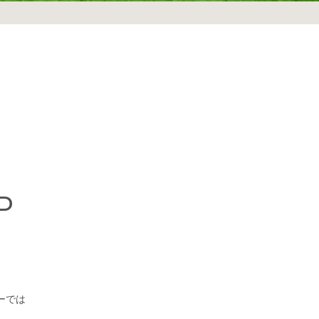
P
ーでは