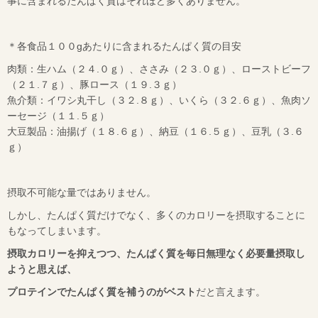
事に含まれるたんぱく質はそれほど多くありません。
＊各食品１００
g
あたりに含まれるたんぱく質の目安
肉類：生ハム（２４
.
０ｇ）、ささみ（２３
.
０ｇ）、ローストビーフ
（２１
.
７ｇ）、豚ロース（１９
.
３ｇ）
魚介類：イワシ丸干し（３２
.
８ｇ）、いくら（３２
.
６ｇ）、魚肉ソ
ーセージ（１１
.
５ｇ）
大豆製品：油揚げ（１８
.
６ｇ）、納豆（１６
.
５ｇ）、豆乳（３
.
６
ｇ）
摂取不可能な量ではありません。
しかし、
たんぱく質だけでなく、多くのカロリーを摂取することに
もなってしまいます。
摂取カロリーを抑えつつ、たんぱく質を毎日無理なく必要量摂取し
ようと思えば、
プロテインでたんぱく質を補うのがベスト
だと言えます。