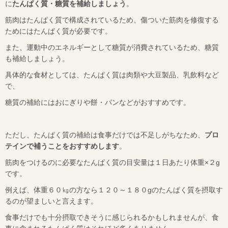
に
たんぱく質・糖質を補給しましょう
。
筋肉はたんぱく質で構成されているため、傷ついた筋肉を修復する
ためにはたんぱく質が必要です。
また、運動中のエネルギーとして糖質が消費されているため、糖質
も補給しましょう。
具体的な食材としては、たんぱく質は肉類や大豆製品、乳飲料など
で、
糖質の補給にはおにぎりや餅・パンなどがおすすめです。
ただし、たんぱく質の補給は食事だけでは不足しがちなため、
プロ
テインで補うことをおすすめします
。
筋肉をつけるのに必要なたんぱく質の目安量は１日あたり体重
×
２
g
です。
例えば、体重６０㎏の方なら１２０～１８０
g
のたんぱく質を摂取す
るのが望ましいと言えます。
食事だけでも十分摂取できそうに感じられるかもしれませんが、食