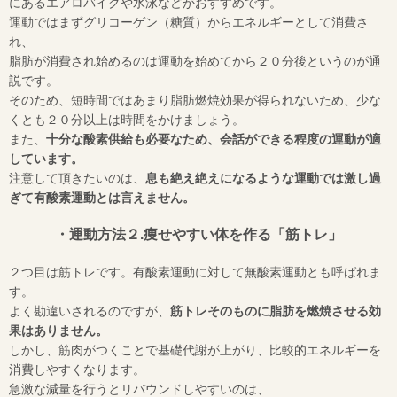
にあるエアロバイクや水泳などがおすすめです。
運動ではまずグリコーゲン（糖質）からエネルギーとして消費さ
れ、
脂肪が消費され始めるのは運動を始めてから２０分後というのが通
説です。
そのため、短時間ではあまり脂肪燃焼効果が得られないため、少な
くとも２０分以上は時間をかけましょう。
また、
十分な酸素供給も必要なため、会話ができる程度の運動が適
しています。
注意して頂きたいのは、
息も絶え絶えになるような運動では激し過
ぎて有酸素運動とは言えません。
・運動方法２.痩せやすい体を作る「筋トレ」
２つ目は筋トレです。有酸素運動に対して無酸素運動とも呼ばれま
す。
よく勘違いされるのですが、
筋トレそのものに脂肪を燃焼させる効
果はありません。
しかし、筋肉がつくことで基礎代謝が上がり、比較的エネルギーを
消費しやすくなります。
急激な減量を行うとリバウンドしやすいのは、