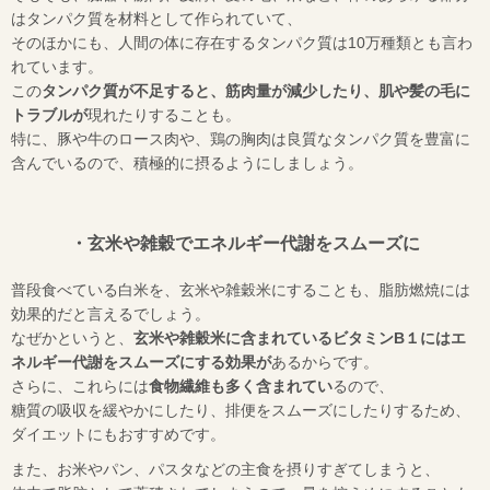
はタンパク質を材料として作られていて、
そのほかにも、人間の体に存在するタンパク質は10万種類とも言わ
れています。
この
タンパク質が不足すると、筋肉量が減少したり、肌や髪の毛に
トラブルが
現れたりすることも。
特に、豚や牛のロース肉や、鶏の胸肉は良質なタンパク質を豊富に
含んでいるので、積極的に摂るようにしましょう。
・玄米や雑穀でエネルギー代謝をスムーズに
普段食べている白米を、玄米や雑穀米にすることも、脂肪燃焼には
効果的だと言えるでしょう。
なぜかというと、
玄米や雑穀米に含まれているビタミンB１にはエ
ネルギー代謝をスムーズにする効果が
あるからです。
さらに、これらには
食物繊維も多く含まれてい
るので、
糖質の吸収を緩やかにしたり、排便をスムーズにしたりするため、
ダイエットにもおすすめです。
また、お米やパン、パスタなどの主食を摂りすぎてしまうと、